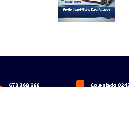
678 368 666
Colegiado 024