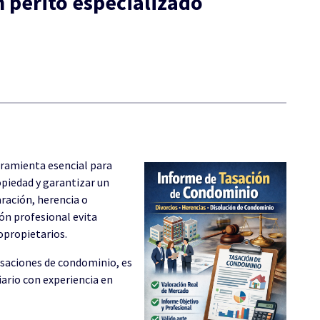
n perito especializado
ramienta esencial para
opiedad y garantizar un
aración, herencia o
ión profesional evita
opropietarios.
asaciones de condominio, es
iario con experiencia en